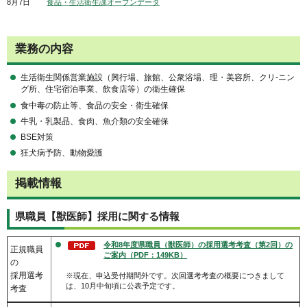
8月7日
食品・生活衛生課オープンデータ
業務の内容
生活衛生関係営業施設（興行場、旅館、公衆浴場、理・美容所、クリ-ニン
グ所、住宅宿泊事業、飲食店等）の衛生確保
食中毒の防止等、食品の安全・衛生確保
牛乳・乳製品、食肉、魚介類の安全確保
BSE対策
狂犬病予防、動物愛護
掲載情報
県職員【獣医師】採用に関する情報
令和8年度県職員（獣医師）の採用選考考査（第2回）の
正規職員
ご案内（PDF：149KB）
の
採用選考
※現在、申込受付期間外です。次回選考考査の概要につきまして
は、10月中旬頃に公表予定です。
考査