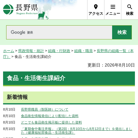
長野県Nagano Prefecture
アクセス
メニュー
検索
ホーム
>
県政情報・統計
>
組織・行財政
>
組織・職員
>
長野県の組織一覧（本
庁）
> 食品・生活衛生課紹介
更新日：2026年8月10日
食品・生活衛生課紹介
新着情報
8月10日
長野県職員（獣医師）について
8月10日
食品衛生情報発信により配信した資料
8月10日
どこでも食品衛生掲示板に提供した資料
8月10日
「夏期食中毒注意報」（第2回：8月10日から8月12日まで）を発出しまし
た（健康福祉部食品・生活衛生課）