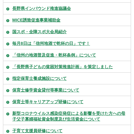
長野県インバウンド推進協議会
MICE誘致促進事業補助金
国スポ・全障スポ大会局紹介
毎月8日は「信州地酒で乾杯の日」です！
「信州の地酒普及促進・乾杯条例」について
「長野県子どもの貧困対策推進計画」を策定しました
指定保育士養成施設について
保育士修学資金貸付等事業について
保育士等キャリアアップ研修について
新型コロナウイルス感染症発症による影響を受けた方への母
子父子寡婦福祉資金制度及び生活資金について
子育て支援員研修について