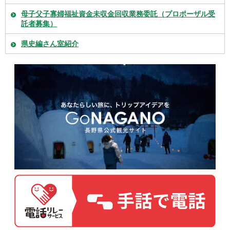
母子父子寡婦福祉資金未収金回収業務委託（プロポーザル受
託者募集）
県史編さん室紹介