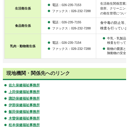
生活衛生関係営業施
電話：026-235-7153
生活衛生係
容所、クリーニング
ファックス：026-232-7288
の衛生管理について
電話：026-235-7155
食中毒の防止等、
食品衛生係
検査を行っていま
ファックス：026-232-7288
牛乳・乳製品
電話：026-235-7154
検査を行って
乳肉・動物衛生係
ファックス：026-232-7288
動物の愛護と
険動物の安全
現地機関・関係先へのリンク
佐久保健福祉事務所
上田保健福祉事務所
諏訪保健福祉事務所
伊那保健福祉事務所
飯田保健福祉事務所
木曽保健福祉事務所
松本保健福祉事務所