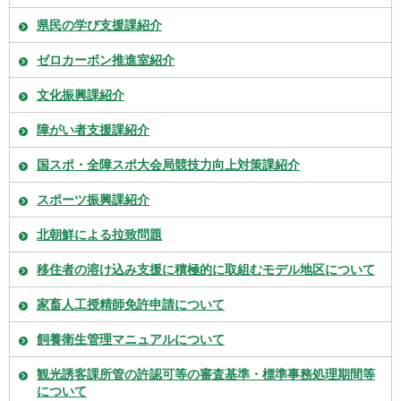
県民の学び支援課紹介
ゼロカーボン推進室紹介
文化振興課紹介
障がい者支援課紹介
国スポ・全障スポ大会局競技力向上対策課紹介
スポーツ振興課紹介
北朝鮮による拉致問題
移住者の溶け込み支援に積極的に取組むモデル地区について
家畜人工授精師免許申請について
飼養衛生管理マニュアルについて
観光誘客課所管の許認可等の審査基準・標準事務処理期間等
について