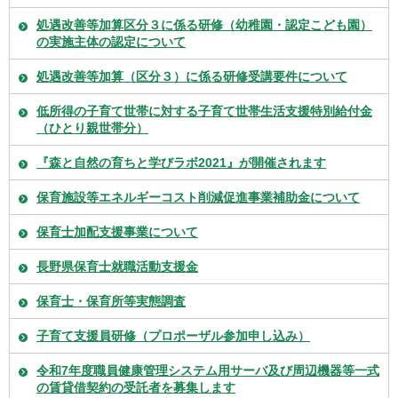
処遇改善等加算区分３に係る研修（幼稚園・認定こども園）
の実施主体の認定について
処遇改善等加算（区分３）に係る研修受講要件について
低所得の子育て世帯に対する子育て世帯生活支援特別給付金
（ひとり親世帯分）
『森と自然の育ちと学びラボ2021』が開催されます
保育施設等エネルギーコスト削減促進事業補助金について
保育士加配支援事業について
長野県保育士就職活動支援金
保育士・保育所等実態調査
子育て支援員研修（プロポーザル参加申し込み）
令和7年度職員健康管理システム用サーバ及び周辺機器等一式
の賃貸借契約の受託者を募集します