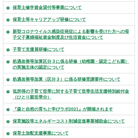
保育士修学資金貸付等事業について
保育士等キャリアアップ研修について
新型コロナウイルス感染症発症による影響を受けた方への母
子父子寡婦福祉資金制度及び生活資金について
子育て支援員研修について
処遇改善等加算区分３に係る研修（幼稚園・認定こども園）
の実施主体の認定について
処遇改善等加算（区分３）に係る研修受講要件について
低所得の子育て世帯に対する子育て世帯生活支援特別給付金
（ひとり親世帯分）
『森と自然の育ちと学びラボ2021』が開催されます
保育施設等エネルギーコスト削減促進事業補助金について
保育士加配支援事業について