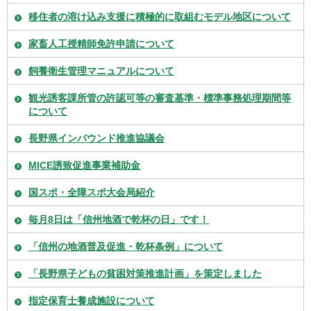
移住者の溶け込み支援に積極的に取組むモデル地区について
家畜人工授精師免許申請について
飼養衛生管理マニュアルについて
観光誘客課所管の許認可等の審査基準・標準事務処理期間等
について
長野県インバウンド推進協議会
MICE誘致促進事業補助金
国スポ・全障スポ大会局紹介
毎月8日は「信州地酒で乾杯の日」です！
「信州の地酒普及促進・乾杯条例」について
「長野県子どもの貧困対策推進計画」を策定しました
指定保育士養成施設について