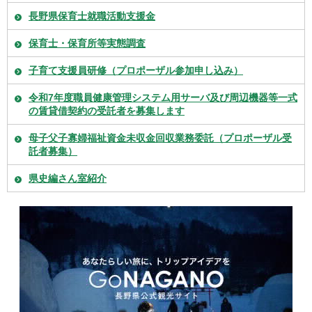
長野県保育士就職活動支援金
保育士・保育所等実態調査
子育て支援員研修（プロポーザル参加申し込み）
令和7年度職員健康管理システム用サーバ及び周辺機器等一式
の賃貸借契約の受託者を募集します
母子父子寡婦福祉資金未収金回収業務委託（プロポーザル受
託者募集）
県史編さん室紹介