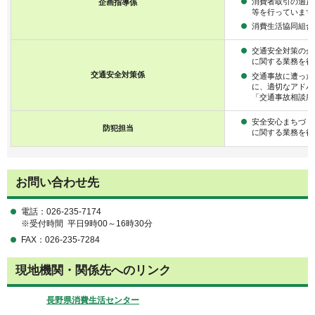
消費者取引の適正
企画指導係
等を行っています
消費生活協同組合
交通安全対策の企
に関する業務を行
交通安全対策係
交通事故に遭った
に、適切なアドバ
「交通事故相談所
安全安心まちづく
防犯担当
に関する業務を行
お問い合わせ先
電話：026-235-7174
※受付時間 平日9時00～16時30分
FAX：026-235-7284
現地機関・関係先へのリンク
長野県消費生活センター