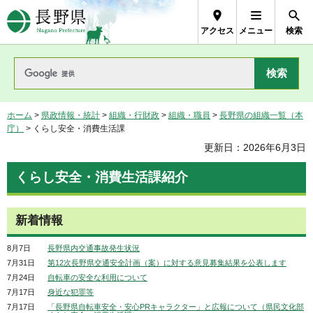
長野県Nagano Prefecture
アクセス
メニュー
検索
ホーム
>
県政情報・統計
>
組織・行財政
>
組織・職員
>
長野県の組織一覧（本
庁）
> くらし安全・消費生活課
更新日：2026年6月3日
くらし安全・消費生活課紹介
新着情報
8月7日
長野県内交通事故発生状況
7月31日
第12次長野県交通安全計画（案）に対する意見募集結果を公表します
7月24日
自転車の安全な利用について
7月17日
身近な犯罪等
7月17日
「長野県自転車安全・安心PRキャラクター」と広報について（県民文化部