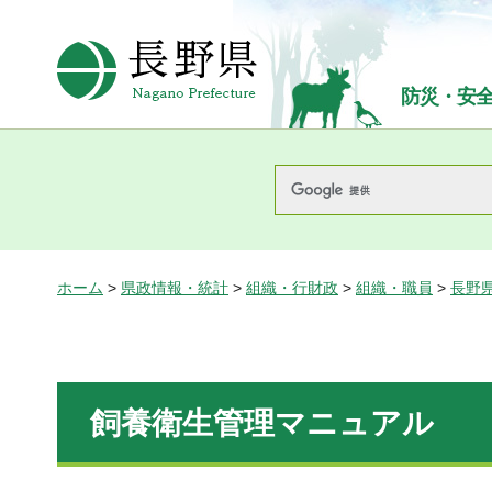
長野県Nagano Prefecture
防災・安
ホーム
>
県政情報・統計
>
組織・行財政
>
組織・職員
>
長野
飼養衛生管理マニュアル