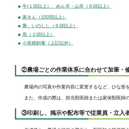
牛(１頭以上）、めん羊・山羊（６頭以上）
家きん（100羽以上）
豚、いのしし（６頭以上）
馬（２頭以上）
小規模飼養（上記以外）
②農場ごとの作業体系に合わせて加筆・
農場内の写真や作業内容に変更するなど、ひな形を
また、作成の際は、担当獣医師または家保獣医師の
③印刷し、掲示や配布等で従業員・立入