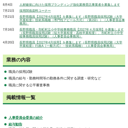
8月4日
人材確保に向けた採用ブランディング強化業務受託事業者を募集します
7月21日
採用関係資料コーナー
7月21日
長野県職員【2027年4月採用】を募集します（長野県職員採用試験（大学
卒業程度）技術系職種［専門性アピール方式］（第2回））（人事委員会事
務局）
7月16日
長野県職員・市町村立小中学校事務職員【2027年４月採用】を募集します
（長野県職員採用試験（短大卒業程度・高校卒業程度）、市町村立小中学
校事務職員採用試験）（人事委員会事務局）
4月20日
長野県職員【2027年4月採用】を募集します（長野県職員採用試験（大学
卒業程度）行政A［一般方式］・技術系職種）（人事委員会事務局）
業務の内容
職員の採用試験
職員の給与・勤務時間等の勤務条件に関する調査・研究など
職員に関する公平審査事務
掲載情報一覧
人事委員会委員の紹介
給与勧告