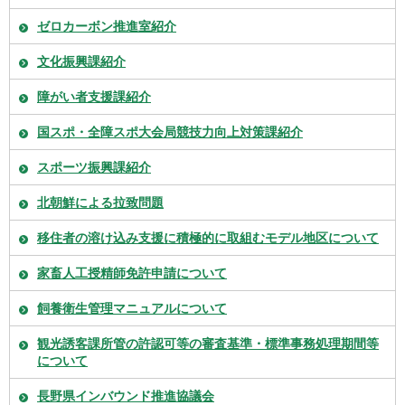
ゼロカーボン推進室紹介
文化振興課紹介
障がい者支援課紹介
国スポ・全障スポ大会局競技力向上対策課紹介
スポーツ振興課紹介
北朝鮮による拉致問題
移住者の溶け込み支援に積極的に取組むモデル地区について
家畜人工授精師免許申請について
飼養衛生管理マニュアルについて
観光誘客課所管の許認可等の審査基準・標準事務処理期間等
について
長野県インバウンド推進協議会