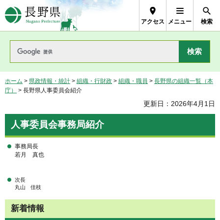
長野県Nagano Prefecture
アクセス
メニュー
検索
ホーム
>
県政情報・統計
>
組織・行財政
>
組織・職員
>
長野県の組織一覧（本
庁）
> 長野県人事委員会紹介
更新日：2026年4月1日
人事委員会事務局紹介
事務局長
若月
真也
次長
丸山
佳枝
新着情報