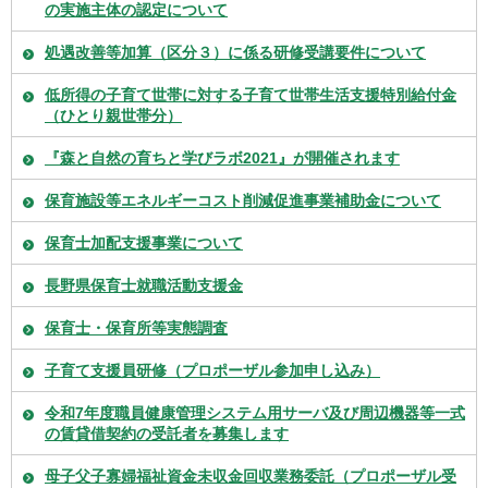
の実施主体の認定について
処遇改善等加算（区分３）に係る研修受講要件について
低所得の子育て世帯に対する子育て世帯生活支援特別給付金
（ひとり親世帯分）
『森と自然の育ちと学びラボ2021』が開催されます
保育施設等エネルギーコスト削減促進事業補助金について
保育士加配支援事業について
長野県保育士就職活動支援金
保育士・保育所等実態調査
子育て支援員研修（プロポーザル参加申し込み）
令和7年度職員健康管理システム用サーバ及び周辺機器等一式
の賃貸借契約の受託者を募集します
母子父子寡婦福祉資金未収金回収業務委託（プロポーザル受