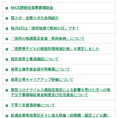
MICE誘致促進事業補助金
国スポ・全障スポ大会局紹介
毎月8日は「信州地酒で乾杯の日」です！
「信州の地酒普及促進・乾杯条例」について
「長野県子どもの貧困対策推進計画」を策定しました
指定保育士養成施設について
保育士修学資金貸付等事業について
保育士等キャリアアップ研修について
新型コロナウイルス感染症発症による影響を受けた方への母
子父子寡婦福祉資金制度及び生活資金について
子育て支援員研修について
処遇改善等加算区分３に係る研修（幼稚園・認定こども園）