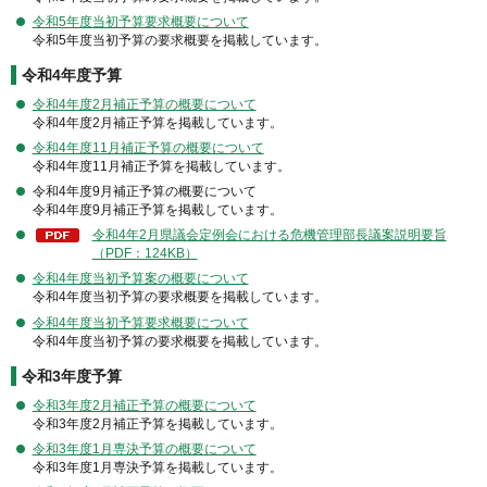
令和5年度当初予算要求概要について
令和5年度当初予算の要求概要を掲載しています。
令和4年度予算
令和4年度2月補正予算の概要について
令和4年度2月補正予算を掲載しています。
令和4年度11月補正予算の概要について
令和4年度11月補正予算を掲載しています。
令和4年度9月補正予算の概要について
令和4年度9月補正予算を掲載しています。
令和4年2月県議会定例会における危機管理部長議案説明要旨
（PDF：124KB）
令和4年度当初予算案の概要について
令和4年度当初予算の要求概要を掲載しています。
令和4年度当初予算要求概要について
令和4年度当初予算の要求概要を掲載しています。
令和3年度予算
令和3年度2月補正予算の概要について
令和3年度2月補正予算を掲載しています。
令和3年度1月専決予算の概要について
令和3年度1月専決予算を掲載しています。