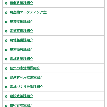
農業政策課紹介
農産物マーケティング室
農業技術課紹介
園芸畜産課紹介
農地整備課紹介
農村振興課紹介
森林政策課紹介
信州の木活用課紹介
県産材利用推進室紹介
森林づくり推進課紹介
建設政策課紹介
技術管理室紹介