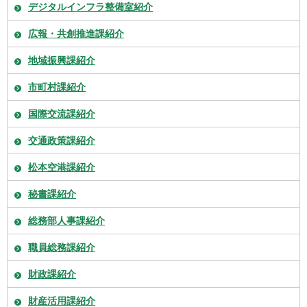
デジタルインフラ整備室紹介
広報・共創推進課紹介
地域振興課紹介
市町村課紹介
国際交流課紹介
交通政策課紹介
松本空港課紹介
秘書課紹介
総務部人事課紹介
職員総務課紹介
財政課紹介
財産活用課紹介