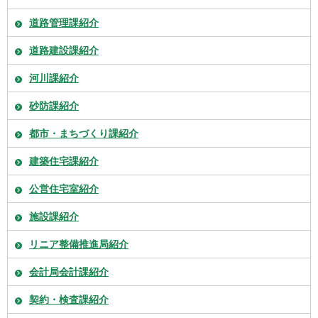
道路管理課紹介
道路建設課紹介
河川課紹介
砂防課紹介
都市・まちづくり課紹介
建築住宅課紹介
公営住宅室紹介
施設課紹介
リニア整備推進局紹介
会計局会計課紹介
契約・検査課紹介