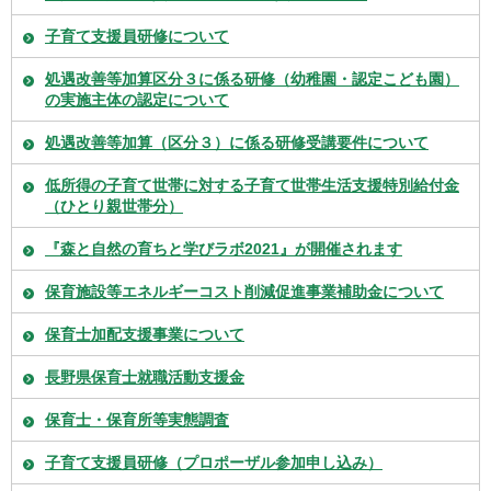
子育て支援員研修について
処遇改善等加算区分３に係る研修（幼稚園・認定こども園）
の実施主体の認定について
処遇改善等加算（区分３）に係る研修受講要件について
低所得の子育て世帯に対する子育て世帯生活支援特別給付金
（ひとり親世帯分）
『森と自然の育ちと学びラボ2021』が開催されます
保育施設等エネルギーコスト削減促進事業補助金について
保育士加配支援事業について
長野県保育士就職活動支援金
保育士・保育所等実態調査
子育て支援員研修（プロポーザル参加申し込み）