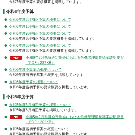
令和7年度予算の要求概要を掲載しています。
令和6年度予算
令和6年度2月補正予算の概要について
令和6年度1月補正予算の概要について
令和6年度9月補正予算の概要について
令和6年度9月補正予算の要求概要を掲載しています。
令和6年度6月補正予算の概要について
令和6年度6月補正予算の要求概要を掲載しています。
令和6年2月県議会定例会における危機管理部長議案説明要旨
（PDF：237KB）
令和6年度予算案の概要について
令和6年度当初予算案の概要を掲載しています
令和6年度予算の概要について
令和6年度当初予算の要求概要を掲載しています。
令和5年度予算
令和5年度6月補正予算の概要について
令和5年度6月補正予算を掲載しています。
令和5年2月県議会定例会における危機管理部長議案説明要旨
（PDF：202KB）
令和5年度当初予算案の概要について
令和5年度当初予算の要求概要を掲載しています。