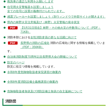
救急車の適正な利用をお願いします
住宅用火災警報器を設置しましょう
全ての住宅に設置が義務付けられています。
感震ブレーカーを設置しましょう（別ウィンドウで外部サイトが開きます）
県内の林野火災注意報及び（林野）火災警報の発令状況
【5月31日現在】林野・その他火災の件数等について（PDF：
71KB）
消防本部における
女性消防吏員の更なる活躍に向けて
長野県の消防の広域化
消防の広域化に関する情報を掲載していま
（PDF：356KB）
す。
自治体消防制度70周年記念長野県大会の開催について
防災のページ
防災に役立つ情報を掲載しています。
令和8年度危険物取扱者保安講習の御案内
令和8年度消防設備士義務講習の御案内
危険物取扱者免状及び消防設備士免状の自主返納について
消防団