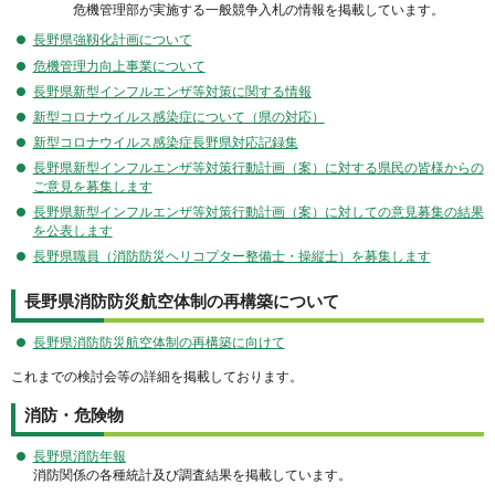
危機管理部が実施する一般競争入札の情報を掲載しています。
長野県強靱化計画について
危機管理力向上事業について
長野県新型インフルエンザ等対策に関する情報
新型コロナウイルス感染症について（県の対応）
新型コロナウイルス感染症長野県対応記録集
長野県新型インフルエンザ等対策行動計画（案）に対する県民の皆様からの
ご意見を募集します
長野県新型インフルエンザ等対策行動計画（案）に対しての意見募集の結果
を公表します
長野県職員（消防防災ヘリコプター整備士・操縦士
）を募集します
長野県消防防災航空体制の再構築について
長野県消防防災航空体制の再構築に向けて
これまでの検討会等の詳細を掲載しております。
消防・危険物
長野県消防年報
消防関係の各種統計及び調査結果を掲載しています。