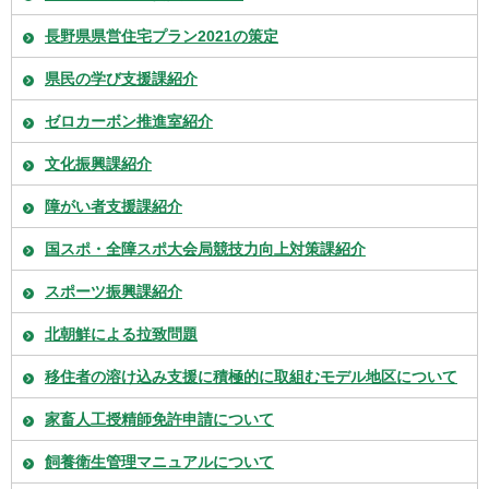
長野県県営住宅プラン2021の策定
県民の学び支援課紹介
ゼロカーボン推進室紹介
文化振興課紹介
障がい者支援課紹介
国スポ・全障スポ大会局競技力向上対策課紹介
スポーツ振興課紹介
北朝鮮による拉致問題
移住者の溶け込み支援に積極的に取組むモデル地区について
家畜人工授精師免許申請について
飼養衛生管理マニュアルについて