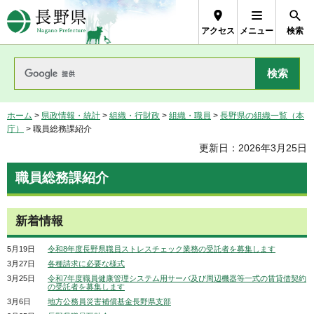
長野県Nagano Prefecture
アクセス
メニュー
検索
ホーム
>
県政情報・統計
>
組織・行財政
>
組織・職員
>
長野県の組織一覧（本
庁）
> 職員総務課紹介
更新日：2026年3月25日
職員総務課紹介
新着情報
5月19日
令和8年度長野県職員ストレスチェック業務の受託者を募集します
3月27日
各種請求に必要な様式
3月25日
令和7年度職員健康管理システム用サーバ及び周辺機器等一式の賃貸借契約
の受託者を募集します
3月6日
地方公務員災害補償基金長野県支部