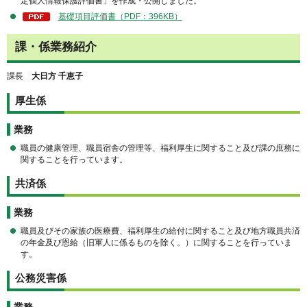
定個人情報保護評価書」を作成・公開しました。
基礎項目評価書（PDF：396KB）
課・係業務紹介
課長
大日方 千恵子
厚生係
業務
職員の健康管理、職員宿舎の管理等、福利厚生に関すること及び課の庶務に
関することを行っています。
共済係
業務
職員及びその家族の医療費、福利厚生の給付に関すること及び地方職員共済
の年金及び恩給（旧軍人に係るものを除く。）に関することを行っていま
す。
公務災害係
業務