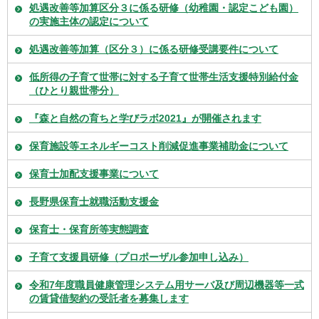
処遇改善等加算区分３に係る研修（幼稚園・認定こども園）
の実施主体の認定について
処遇改善等加算（区分３）に係る研修受講要件について
低所得の子育て世帯に対する子育て世帯生活支援特別給付金
（ひとり親世帯分）
『森と自然の育ちと学びラボ2021』が開催されます
保育施設等エネルギーコスト削減促進事業補助金について
保育士加配支援事業について
長野県保育士就職活動支援金
保育士・保育所等実態調査
子育て支援員研修（プロポーザル参加申し込み）
令和7年度職員健康管理システム用サーバ及び周辺機器等一式
の賃貸借契約の受託者を募集します