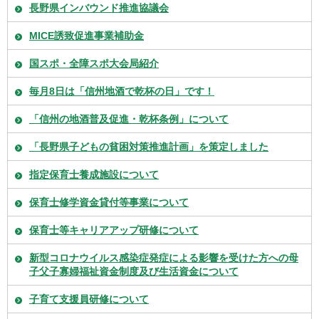
長野県インバウンド推進協議会
MICE誘致促進事業補助金
国スポ・全障スポ大会局紹介
毎月8日は「信州地酒で乾杯の日」です！
「信州の地酒普及促進・乾杯条例」について
「長野県子どもの貧困対策推進計画」を策定しました
指定保育士養成施設について
保育士修学資金貸付等事業について
保育士等キャリアアップ研修について
新型コロナウイルス感染症発症による影響を受けた方への母
子父子寡婦福祉資金制度及び生活資金について
子育て支援員研修について