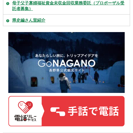
母子父子寡婦福祉資金未収金回収業務委託（プロポーザル受
託者募集）
県史編さん室紹介