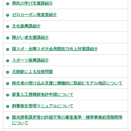
県民の学び支援課紹介
ゼロカーボン推進室紹介
文化振興課紹介
障がい者支援課紹介
国スポ・全障スポ大会局競技力向上対策課紹介
スポーツ振興課紹介
北朝鮮による拉致問題
移住者の溶け込み支援に積極的に取組むモデル地区について
家畜人工授精師免許申請について
飼養衛生管理マニュアルについて
観光誘客課所管の許認可等の審査基準・標準事務処理期間等
について