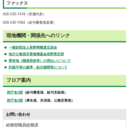
ファックス
026-235-7478（所属代表）
026-235-7082（給与審査係直通）
現地機関・関係先へのリンク
一般財団法人長野県職員互助会
地方公務員災害補償基金長野県支部
県有地（職員宿舎等）の売払いについて
許認可等の基準・処分期間等について
フロア案内
西庁舎1階
（給与審査係、給与支給係）
西庁舎2階
（厚生係、共済係、公務災害係）
お問い合わせ
総務部職員総務課