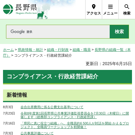
長野県Nagano Prefecture
アクセス
メニュー
検索
ホーム
>
県政情報・統計
>
組織・行財政
>
組織・職員
>
長野県の組織一覧（本
庁）
> コンプライアンス・行政経営課紹介
更新日：2025年6月15日
コンプライアンス・行政経営課紹介
新着情報
8月3日
会合出席費用に係る公費支出基準について
7月23日
令和8年度第1回長野県公共事業評価監視委員会を7月30日（木曜日）に開
催します（総務部コンプライアンス・行政経営課）
7月16日
「県民に真に役立つ組織」へ、全職員約6,500人が対話を開始 かえるプロ
ジェクト、全職員ワークショップを初開催！
7月3日
公共事業評価について