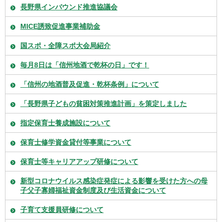
長野県インバウンド推進協議会
MICE誘致促進事業補助金
国スポ・全障スポ大会局紹介
毎月8日は「信州地酒で乾杯の日」です！
「信州の地酒普及促進・乾杯条例」について
「長野県子どもの貧困対策推進計画」を策定しました
指定保育士養成施設について
保育士修学資金貸付等事業について
保育士等キャリアアップ研修について
新型コロナウイルス感染症発症による影響を受けた方への母
子父子寡婦福祉資金制度及び生活資金について
子育て支援員研修について