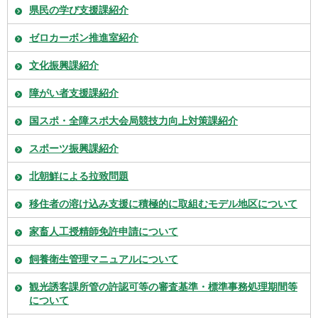
県民の学び支援課紹介
ゼロカーボン推進室紹介
文化振興課紹介
障がい者支援課紹介
国スポ・全障スポ大会局競技力向上対策課紹介
スポーツ振興課紹介
北朝鮮による拉致問題
移住者の溶け込み支援に積極的に取組むモデル地区について
家畜人工授精師免許申請について
飼養衛生管理マニュアルについて
観光誘客課所管の許認可等の審査基準・標準事務処理期間等
について