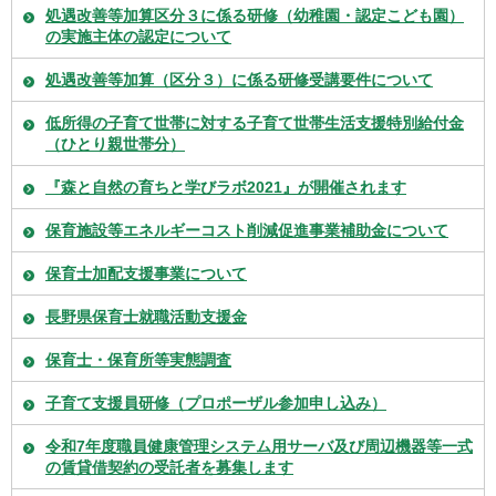
処遇改善等加算区分３に係る研修（幼稚園・認定こども園）
の実施主体の認定について
処遇改善等加算（区分３）に係る研修受講要件について
低所得の子育て世帯に対する子育て世帯生活支援特別給付金
（ひとり親世帯分）
『森と自然の育ちと学びラボ2021』が開催されます
保育施設等エネルギーコスト削減促進事業補助金について
保育士加配支援事業について
長野県保育士就職活動支援金
保育士・保育所等実態調査
子育て支援員研修（プロポーザル参加申し込み）
令和7年度職員健康管理システム用サーバ及び周辺機器等一式
の賃貸借契約の受託者を募集します