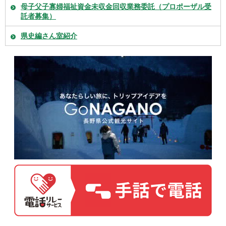
母子父子寡婦福祉資金未収金回収業務委託（プロポーザル受
託者募集）
県史編さん室紹介