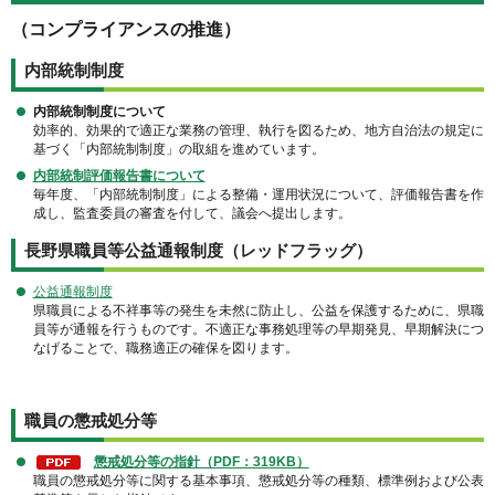
（コンプライアンスの推進
）
内部統制制度
内部統制制度について
効率的、効果的で適正な業務の管理、執行を図るため、地方自治法の規定に
基づく「内部統制制度」の取組を進めています。
内部統制評価報告書について
毎年度、「内部統制制度」による整備・運用状況について、評価報告書を作
成し、監査委員の審査を付して、議会へ提出します。
長野県職員等公益通報制度（レッドフラッグ）
公益通報制度
県職員による不祥事等の発生を未然に防止し、公益を保護するために、県職
員等が通報を行うものです。不適正な事務処理等の早期発見、早期解決につ
なげることで、職務適正の確保を図ります。
職員の懲戒処分等
懲戒処分等の指針（PDF：319KB）
職員の懲戒処分等に関する基本事項、懲戒処分等の種類、標準例および公表