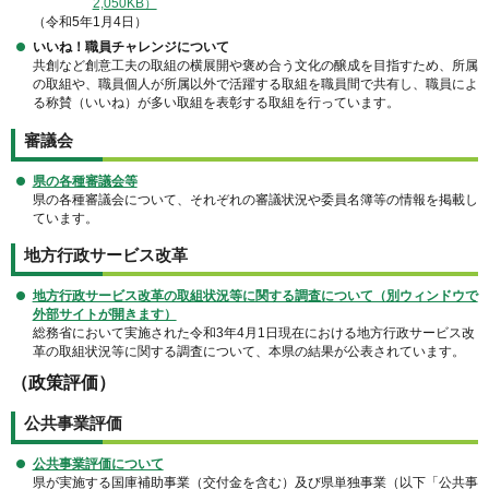
2,050KB）
（令和5年1月4日）
いいね！職員チャレンジについて
共創など創意工夫の取組の横展開や褒め合う文化の醸成を目指すため、所属
の取組や、職員個人が所属以外で活躍する取組を職員間で共有し、職員によ
る称賛（いいね）が多い取組を表彰する取組を行っています。
審議会
県の各種審議会等
県の各種審議会について、それぞれの審議状況や委員名簿等の情報を掲載し
ています。
地方行政サービス改革
地方行政サービス改革の取組状況等に関する調査について（別ウィンドウで
外部サイトが開きます）
総務省において実施された令和3年4月1日現在における地方行政サービス改
革の取組状況等に関する調査について、本県の結果が公表されています。
（政策評価）
公共事業評価
公共事業評価について
県が実施する国庫補助事業（交付金を含む）及び県単独事業（以下「公共事