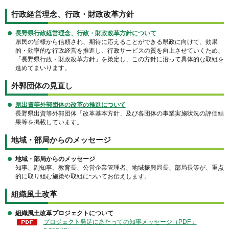
行政経営理念、行政・財政改革方針
長野県行政経営理念、行政・財政改革方針について
県民の皆様から信頼され、期待に応えることができる県政に向けて、効果
的・効率的な行政経営を推進し、行政サービスの質を向上させていくため、
「長野県行政・財政改革方針」を策定し、この方針に沿って具体的な取組を
進めてまいります。
外郭団体の見直し
県出資等外郭団体の改革の推進について
長野県出資等外郭団体「改革基本方針」及び各団体の事業実施状況の評価結
果等を掲載しています。
地域・部局からのメッセージ
地域・部局からのメッセージ
知事、副知事、教育長、公営企業管理者、地域振興局長、部局長等が、重点
的に取り組む施策や取組についてお伝えします。
組織風土改革
組織風土改革プロジェクトについて
プロジェクト発足にあたっての知事メッセージ（PDF：