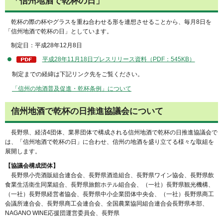
「信州地酒で乾杯の日」
乾
杯の際の杯やグラスを重ね合わせる形を連想させることから、毎月8日を
「信州地酒で乾杯の日」としています。
制
定日：平成28年12月8日
平成28年11月18日プレスリリース資料（PDF：545KB）
制定までの経緯は下記リンク先をご覧ください。
「信州の地酒普及促進・乾杯条例」について
信州地酒で乾杯の日推進協議会について
長
野県、経済4団体、業界団体で構成される信州地酒で乾杯の日推進協議会で
は、「信州地酒で乾杯の日」に合わせ、信州の地酒を盛り立てる様々な取組を
展開します。
【協議会構成団体】
長
野県小売酒販組合連合会、長野県酒造組合、長野県ワイン協会、長野県飲
食業生活衛生同業組合、長野県旅館ホテル組合会、（一社）長野県観光機構、
（一社）長野県経営者協会、長野県中小企業団体中央会、（一社）長野県商工
会議所連合会、長野県商工会連合会、全国農業協同組合連合会長野県本部、
NAGANO WINE応援団運営委員会、長野県