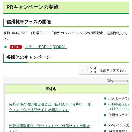
PRキャンペーンの実施
信州乾杯フェスの開催
令和7年12月8日（月曜日）に「信州カンパイFES2025in長野市」を開催しまし
た。
チラシ（PDF：1,398KB）
各団体のキャンペーン
画面サイズで表示
団体名
ポスターチラシ
長野県小売酒販組合連合会（信州カンパイfes）（別
SNSを使用し
（別ウィンドウ
ウィンドウで外部サイトが開きます）
信州カンパイF
PRイベント実
長野県酒造組合（別ウィンドウで外部サイトが開き
ます）
JA全農長野と