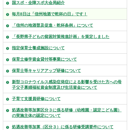
国スポ・全障スポ大会局紹介
毎月8日は「信州地酒で乾杯の日」です！
「信州の地酒普及促進・乾杯条例」について
「長野県子どもの貧困対策推進計画」を策定しました
指定保育士養成施設について
保育士修学資金貸付等事業について
保育士等キャリアアップ研修について
新型コロナウイルス感染症発症による影響を受けた方への母
子父子寡婦福祉資金制度及び生活資金について
子育て支援員研修について
処遇改善等加算区分３に係る研修（幼稚園・認定こども園）
の実施主体の認定について
処遇改善等加算（区分３）に係る研修受講要件について