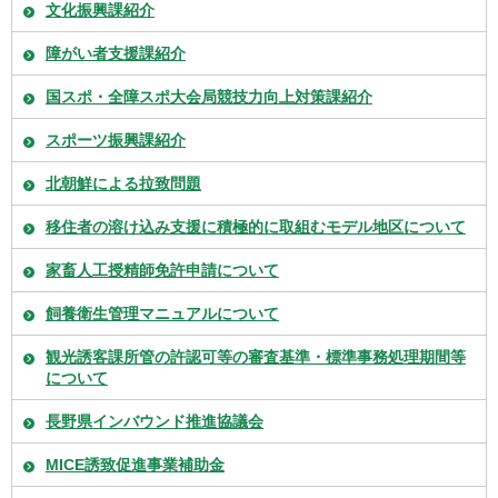
文化振興課紹介
障がい者支援課紹介
国スポ・全障スポ大会局競技力向上対策課紹介
スポーツ振興課紹介
北朝鮮による拉致問題
移住者の溶け込み支援に積極的に取組むモデル地区について
家畜人工授精師免許申請について
飼養衛生管理マニュアルについて
観光誘客課所管の許認可等の審査基準・標準事務処理期間等
について
長野県インバウンド推進協議会
MICE誘致促進事業補助金