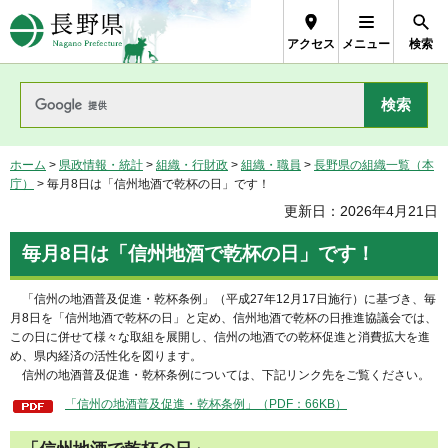
長野県Nagano Prefecture
アクセス
メニュー
検索
ホーム
>
県政情報・統計
>
組織・行財政
>
組織・職員
>
長野県の組織一覧（本
庁）
> 毎月8日は「信州地酒で乾杯の日」です！
更新日：2026年4月21日
毎月8日は「信州地酒で乾杯の日」です！
「信
州の地酒普及促進・乾杯条例」（平成27年12月17日施行）に基づき、毎
月8日を「信州地酒で乾杯の日」と定め、信州地酒で乾杯の日推進協議会では、
この日に併せて様々な取組を展開し、信州の地酒での乾杯促進と消費拡大を進
め、県内経済の活性化を図ります。
信
州の地酒普及促進・乾杯条例については、下記リンク先をご覧ください。
「信州の地酒普及促進・乾杯条例」（PDF：66KB）