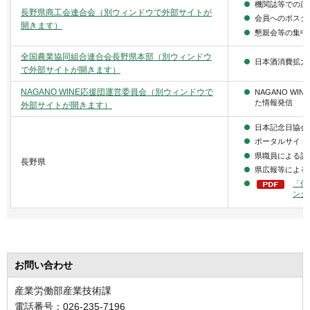
機関誌等での広
長野県商工会連合会（別ウィンドウで外部サイトが
会員へのポスタ
開きます）
懇親会等の集中
全国農業協同組合連合会長野県本部（別ウィンドウ
日本酒消費拡大
で外部サイトが開きます）
NAGANO WINE応援団運営委員会（別ウィンドウで
NAGANO W
た情報発信
外部サイトが開きます）
日本記念日協会
ポータルサイト
県職員による記
長野県
県広報等による
「信
ング
お問い合わせ
産業労働部産業技術課
電話番号：026-235-7196