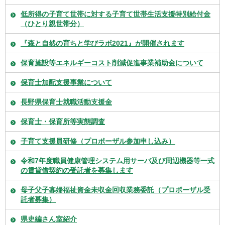
低所得の子育て世帯に対する子育て世帯生活支援特別給付金
（ひとり親世帯分）
『森と自然の育ちと学びラボ2021』が開催されます
保育施設等エネルギーコスト削減促進事業補助金について
保育士加配支援事業について
長野県保育士就職活動支援金
保育士・保育所等実態調査
子育て支援員研修（プロポーザル参加申し込み）
令和7年度職員健康管理システム用サーバ及び周辺機器等一式
の賃貸借契約の受託者を募集します
母子父子寡婦福祉資金未収金回収業務委託（プロポーザル受
託者募集）
県史編さん室紹介