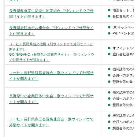
地酒セット、飲
長野県飲食業生活衛生同業組合（別ウィンドウで外
部サイトが開きます）
各飲食店のイベ
DCキャンペー
長野県旅館ホテル組合会（別ウィンドウで外部サイ
トが開きます）
PRイベント実
（一社）長野県観光機構（別ウィンドウで外部サイトが
オフィシャルサ
開きます）
旅行会社視察研
GO NAGANO（長野県公式観光サイト）（別ウィンドウ
で外部サイトが開きます）
機関誌等での広
（一社）長野県経営者協会（別ウィンドウで外部サ
会員へのポスタ
イトが開きます）
懇親会等の集中
機関誌等での広
長野県中小企業団体中央会（別ウィンドウで外部サ
会員へのポスタ
イトが開きます）
懇親会等の集中
機関誌等での広
（一社）長野県商工会議所連合会（別ウィンドウで
会員へのポスタ
外部サイトが開きます）
懇親会等の集中