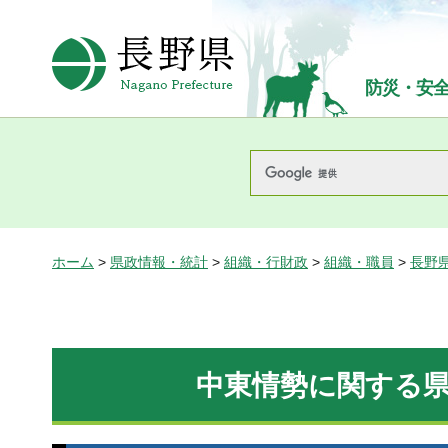
長野県Nagano Prefecture
防災・安
ホーム
>
県政情報・統計
>
組織・行財政
>
組織・職員
>
長野
中東情勢に関する