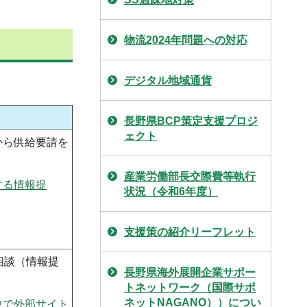
物流2024年問題への対応
デジタル地域通貨
長野県BCP策定支援プロジ
ェクト
から供給要請を
産業労働部長交際費等執行
する情報提
状況（令和6年度）
支援策の紹介リーフレット
相談（情報提
長野県海外展開企業サポー
トネットワーク（国際サポ
ネットNAGANO））につい
ウで外部サイト