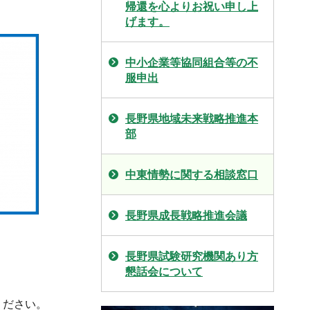
帰還を心よりお祝い申し上
げます。
中小企業等協同組合等の不
服申出
長野県地域未来戦略推進本
部
中東情勢に関する相談窓口
長野県成長戦略推進会議
長野県試験研究機関あり方
懇話会について
ください。