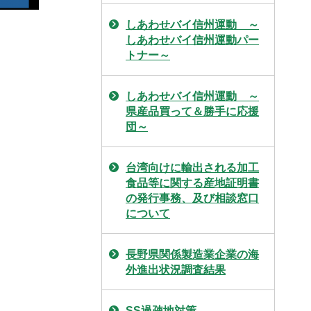
しあわせバイ信州運動 ～
しあわせバイ信州運動パー
トナー～
しあわせバイ信州運動 ～
県産品買って＆勝手に応援
団～
台湾向けに輸出される加工
食品等に関する産地証明書
の発行事務、及び相談窓口
について
長野県関係製造業企業の海
外進出状況調査結果
SS過疎地対策