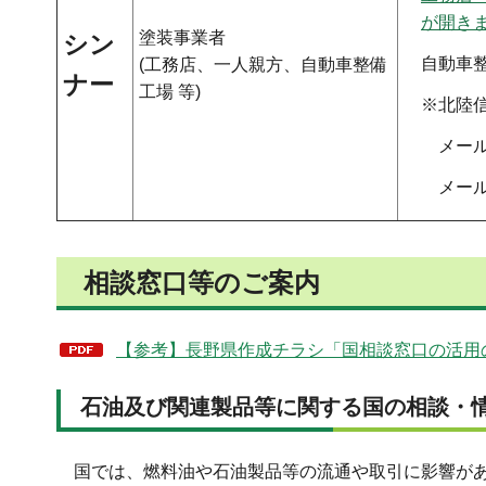
が開き
塗装事業者
シン
自動車
(工務店、一人親方、自動車整備
ナー
工場 等)
※北陸信
メールアドレス
メー
相談窓口等のご案内
【参考】長野県作成チラシ「国相談窓口の活用のご
石油及び関連製品等に関する国の相談・
国では、燃料油や石油製品等の流通や取引に影響があ