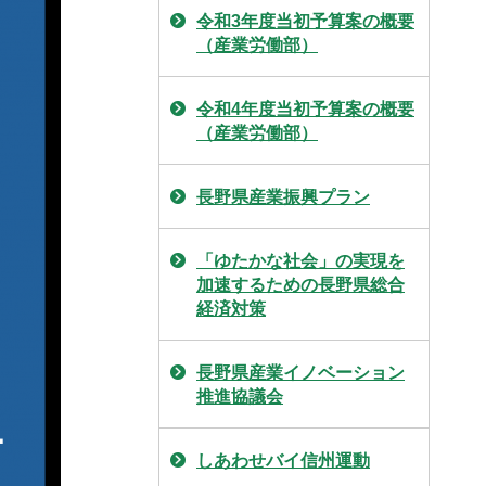
令和3年度当初予算案の概要
（産業労働部）
令和4年度当初予算案の概要
（産業労働部）
長野県産業振興プラン
「ゆたかな社会」の実現を
加速するための長野県総合
経済対策
長野県産業イノベーション
推進協議会
しあわせバイ信州運動