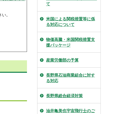
て
さい。
米国による関税措置等に係
る対応について
物価高騰・米国関税措置支
援パッケージ
産業労働部の予算
長野県石油商業組合に対す
る対応
長野県総合経済対策
油井亀美也宇宙飛行士のご