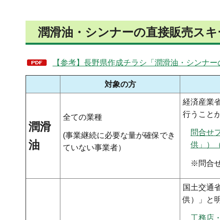
潤滑油・シンナーの直接販売スキ
【参考】長野県作成チラシ「潤滑油・シンナーの
対象の方
経済産業
行うこと
全ての業種
潤滑
問合せ
(事業継続に必要な量が確保でき
油
供」）
ていない事業者）
※問合
国土交通
供）」と
工務店