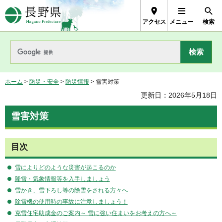
長野県Nagano Prefecture
アクセス
メニュー
検索
ホーム
>
防災・安全
>
防災情報
> 雪害対策
更新日：2026年5月18日
雪害対策
目次
雪によりどのような災害が起こるのか
降雪・気象情報等を入手しましょう
雪かき、雪下ろし等の除雪をされる方々へ
除雪機の使用時の事故に注意しましょう！
克雪住宅助成金のご案内～ 雪に強い住まいをお考えの方へ～