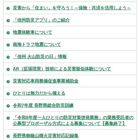
災害から「住まい」を守ろう！～保険・共済を活用しよう～
「信州防災アプリ」のご紹介
地震体験車について
南海トラフ地震について
「信州 火山防災の日」情報
AR（拡張現実）技術による災害疑似体験について
災害対応車両整備促進事業補助金
ひとりは無力だから備える
令和7年度 長野県総合防災訓練
「令和8年度一人ひとりの防災対策啓発業務」の業務受託者の
公募型プロポーザル方式による募集について【募集終了】
長野県御嶽山噴火災害対応記録集