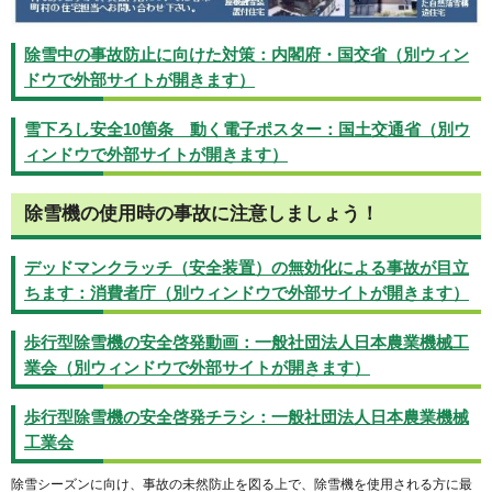
除雪中の事故防止に向けた対策：内閣府・国交省（別ウィン
ドウで外部サイトが開きます）
雪下ろし安全10箇条 動く電子ポスター：国土交通省（別ウ
ィンドウで外部サイトが開きます）
除雪機の使用時の事故に注意しましょう！
デッドマンクラッチ（安全装置）の無効化による事故が目立
ちます：消費者庁（別ウィンドウで外部サイトが開きます）
歩行型除雪機の安全啓発動画：一般社団法人日本農業機械工
業会（別ウィンドウで外部サイトが開きます）
歩行型除雪機の安全啓発チラシ：一般社団法人日本農業機械
工業会
除雪シーズンに向け、事故の未然防止を図る上で、除雪機を使用される方に最