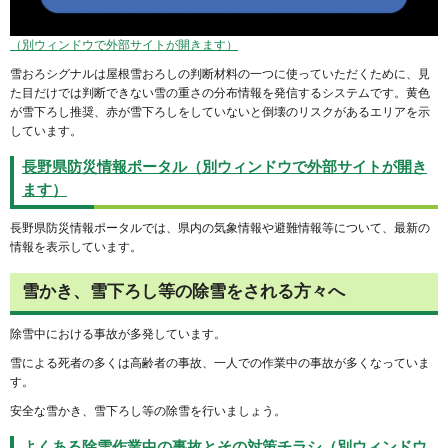
（別ウィンドウで外部サイトが開きます）
雪おろシグナルは屋根雪おろしの判断材料の一つに使っていただくために、見
た目だけでは判断できない雪の重さの分布情報を発信するシステムです。黄色
が雪下ろし推奨、赤が雪下ろしをしていないと倒壊のリスクがあるエリアを示
しています。
長野県防災情報ポータル（別ウィンドウで外部サイトが開き
ます）
長野県防災情報ポータルでは、県内の気象情報や避難情報等について、最新の
情報を表示しています。
雪かき、雪下ろし等の除雪をされる方々へ
除雪中における事故が多発しています。
雪による死者の多くは高齢者の事故、一人での作業中の事故が多くなっていま
す。
安全な雪かき、雪下ろし等の除雪を行いましょう。
よくある除雪作業中の事故とその対策チラシ（別ウィンドウ