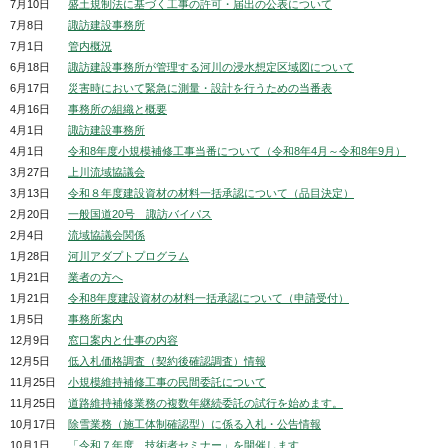
7月10日
盛土規制法に基づく工事の許可・届出の公表について
7月8日
諏訪建設事務所
7月1日
管内概況
6月18日
諏訪建設事務所が管理する河川の浸水想定区域図について
6月17日
災害時において緊急に測量・設計を行うための当番表
4月16日
事務所の組織と概要
4月1日
諏訪建設事務所
4月1日
令和8年度小規模補修工事当番について（令和8年4月～令和8年9月）
3月27日
上川流域協議会
3月13日
令和８年度建設資材の材料一括承認について（品目決定）
2月20日
一般国道20号 諏訪バイパス
2月4日
流域協議会関係
1月28日
河川アダプトプログラム
1月21日
業者の方へ
1月21日
令和8年度建設資材の材料一括承認について（申請受付）
1月5日
事務所案内
12月9日
窓口案内と仕事の内容
12月5日
低入札価格調査（契約後確認調査）情報
11月25日
小規模維持補修工事の民間委託について
11月25日
道路維持補修業務の複数年継続委託の試行を始めます。
10月17日
除雪業務（施工体制確認型）に係る入札・公告情報
10月1日
「令和７年度 技術者セミナー」を開催します