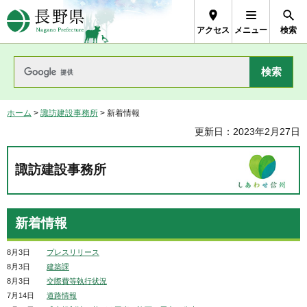
長野県Nagano Prefecture
アクセス
メニュー
検索
ホーム
>
諏訪建設事務所
> 新着情報
更新日：2023年2月27日
諏訪建設事務所
新着情報
8月3日
プレスリリース
8月3日
建築課
8月3日
交際費等執行状況
7月14日
道路情報