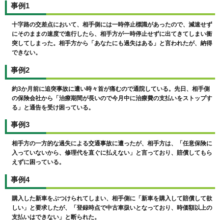
事例1
十字路の交差点において、相手側には一時停止標識があったので、減速せず
にそのままの速度で進行したら、相手方が一時停止せずに出てきてしまい衝
突してしまった。相手方から「あなたにも過失はある」と言われたが、納得
できない。
事例2
約3か月前に追突事故に遭い時々首が痛むので通院している。先日、相手側
の保険会社から「治療期間が長いので今月中に治療費の支払いをストップす
る」と通告を受け困っている。
事例3
相手方の一方的な過失による交通事故に遭ったが、相手方は、「任意保険に
入っていないから、修理代を直ぐに払えない」と言っており、賠償してもら
えずに困っている。
事例4
購入した新車をぶつけられてしまい、相手側に「新車を購入して賠償して欲
しい」と要求したが、「登録時点で中古車扱いとなっており、時価額以上の
支払いはできない」と断られた。