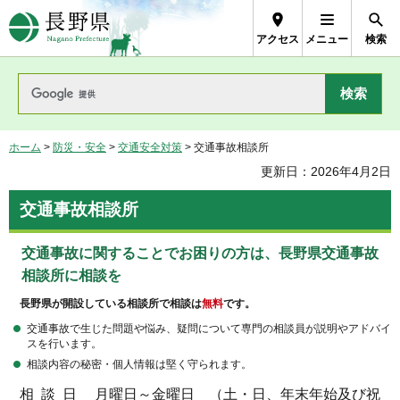
長野県Nagano Prefecture
アクセス
メニュー
検索
ホーム
>
防災・安全
>
交通安全対策
> 交通事故相談所
更新日：2026年4月2日
交通事故相談所
交通事故に関することでお困りの方は、長野県交通事故
相談所に相談を
長野県が開設している相談所で相談は
無料
です。
交通事故で生じた問題や悩み、疑問について専門の相談員が説明やアドバイ
スを行います。
相談内容の秘密・個人情報は堅く守られます。
相 談 日 月曜日～金曜日 （土・日、年末年始及び祝