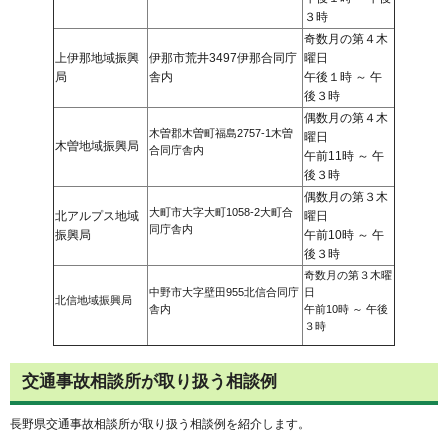
３時
奇数月の第４木
上伊那地域振興
伊那市荒井3497伊那合同庁
曜日
局
舎内
午後１時 ～ 午
後３時
偶数月の第４木
木曽郡木曽町福島2757-1木曽
曜日
木曽地域振興局
合同庁舎内
午前11時 ～ 午
後３時
偶数月の第３木
大町市大字大町1058-2大町合
北アルプス地域
曜日
同庁舎内
振興局
午前10時 ～ 午
後３時
奇数月の第３木曜
中野市大字壁田955北信合同庁
日
北信地域振興局
舎内
午前10時 ～ 午後
３時
交通事故相談所が取り扱う相談例
長野県交通事故相談所が取り扱う相談例を紹介します。