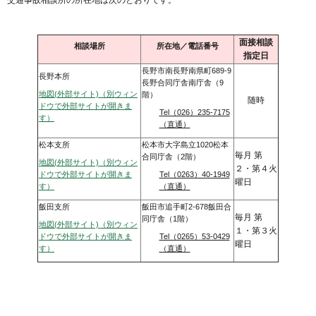
交通事故相談所の所在地は次のとおりです。
面接相談
相談場所
所在地／電話番号
指定日
長野市南長野南県町689-9
長野本所
長野合同庁舎南庁舎（9
地図(外部サイト)（別ウィン
階）
随時
ドウで外部サイトが開きま
Tel（026）235-7175
す）
（直通）
松本支所
松本市大字島立1020松本
毎月 第
合同庁舎（2階）
地図(外部サイト)（別ウィン
２・第４火
ドウで外部サイトが開きま
Tel（0263）40-1949
曜日
す）
（直通）
飯田支所
飯田市追手町2-678飯田合
毎月 第
同庁舎（1階）
地図(外部サイト)（別ウィン
１・第３火
ドウで外部サイトが開きま
Tel（0265）53-0429
曜日
す）
（直通）