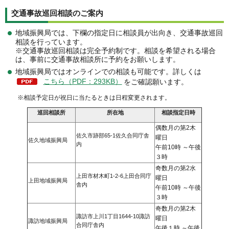
交通事故巡回相談のご案内
地域振興局では、下欄の指定日に相談員が出向き、交通事故巡回
相談を行っています。
※交通事故巡回相談は完全予約制です。相談を希望される場合
は、事前に交通事故相談所に予約をお願いします。
地域振興局ではオンラインでの相談も可能です。詳しくは
こちら（PDF：293KB）
をご確認願います。
※相談予定日が祝日に当たるときは日程変更されます。
巡回相談所
所在地
相談指定日時
偶数月の第2木
佐久市跡部65-1佐久合同庁舎
曜日
佐久地域振興局
内
午前10時 ～午後
３時
奇数月の第2水
上田市材木町1-2-6上田合同庁
曜日
上田地域振興局
舎内
午前10時 ～午後
３時
奇数月の第2木
諏訪市上川1丁目1644-10諏訪
曜日
諏訪地域振興局
合同庁舎内
午後１時 ～午後