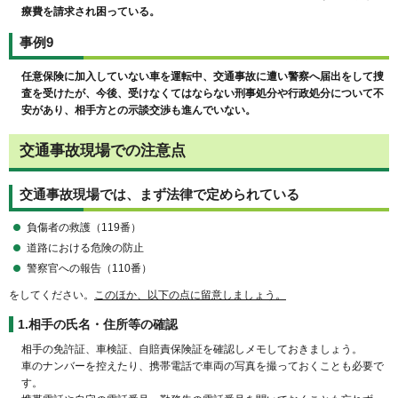
療費を請求され困っている。
事例9
任意保険に加入していない車を運転中、交通事故に遭い警察へ届出をして捜
査を受けたが、今後、受けなくてはならない刑事処分や行政処分について不
安があり、相手方との示談交渉も進んでいない。
交通事故現場での注意点
交通事故現場では、まず法律で定められている
負傷者の救護（119番）
道路における危険の防止
警察官への報告（110番）
をしてください。
このほか、以下の点に留意しましょう。
1.相手の氏名・住所等の確認
相手の免許証、車検証、自賠責保険証を確認しメモしておきましょう。
車のナンバーを控えたり、携帯電話で車両の写真を撮っておくことも必要で
す。