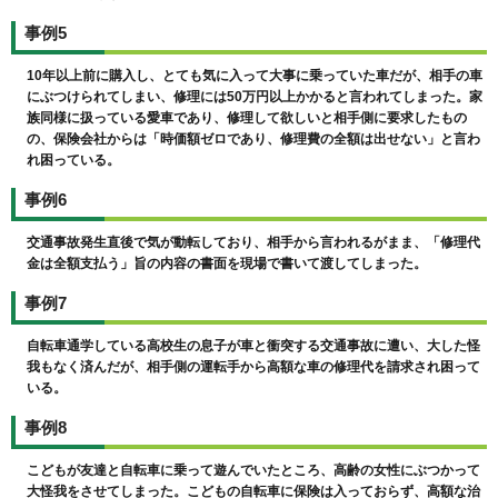
事例5
10年以上前に購入し、とても気に入って大事に乗っていた車だが、相手の車
にぶつけられてしまい、修理には50万円以上かかると言われてしまった。家
族同様に扱っている愛車であり、修理して欲しいと相手側に要求したもの
の、保険会社からは「時価額ゼロであり、修理費の全額は出せない」と言わ
れ困っている。
事例6
交通事故発生直後で気が動転しており、相手から言われるがまま、「修理代
金は全額支払う」旨の内容の書面を現場で書いて渡してしまった。
事例7
自転車通学している高校生の息子が車と衝突する交通事故に遭い、大した怪
我もなく済んだが、相手側の運転手から高額な車の修理代を請求され困って
いる。
事例8
こどもが友達と自転車に乗って遊んでいたところ、高齢の女性にぶつかって
大怪我をさせてしまった。こどもの自転車に保険は入っておらず、高額な治