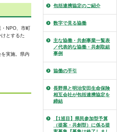
包括連携協定のご紹介
数字で見る協働
・NPO、市町
かけとするた
主な協働・共創事業一覧表
／代表的な協働・共創取組
事例
会を実施。県内
協働の手引
長野県と明治安田生命保険
相互会社が包括連携協定を
締結
【1巡目】県民参加型予算
（提案・共創型）に係る提
案募集【募集は終了しまし