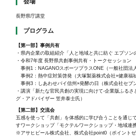
会場
長野県庁講堂
プログラム
【第一部】事例共有
・県内企業の取組紹介「人と地域と共に紡ぐ エプソン
・令和7年度 長野県共創事例共有・トークセッション
事例1：NAGANOスポーツプラスONE（一般社団法人n
事例2：熱中症対策啓発（大塚製薬株式会社×健康福
事例3：しあわせバイ信州×発酵の日（株式会社セブン
・講演「新たな官民共創の実現に向けて-企業版ふるさと納税
グ・アドバイザー 笠井泰士氏）
【第二部】交流会
五感を使って「共創」を体感的に学び合うことを通じ
すワークショップ「モクテルワークショップ・地域連
※アサヒビール株式会社、株式会社point0（ポイン