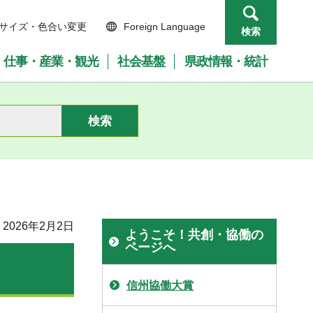
サイズ・色合い変更
Foreign Language
検索
仕事・産業・観光
社会基盤
県政情報・統計
2026年2月2日
ようこそ！共創・協働の
ページへ
信州協働大賞