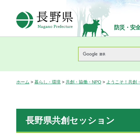
長野県Nagano Prefecture
防災・安
ホーム
>
暮らし・環境
>
共創・協働・NPO
>
ようこそ！共創
長野県共創セッション