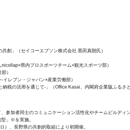
の共創」（セイコーエプソン株式会社 黒田真朗氏）
icollap×県内プロスポーツチーム×観光スポーツ部）
祉部）
-イレブン・ジャパン×産業労働部）
の活用を通じて-」（Office Kasai、内閣府企業版ふる
て、参加者同士のコミュニケーション活性化やチームビルディ
携型」※を実施。
トゼロ）、長野県の共創的取組により初開催。