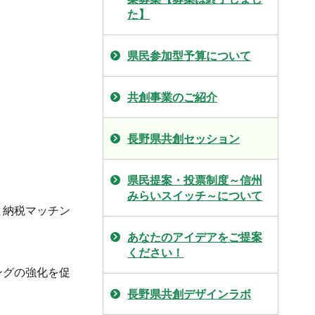
た】
県民参加型予算について
共創事業のご紹介
長野県共創セッション
県民提案・投票制度～信州
みらいスイッチ～について
さと納税マッチン
あなたのアイデアをご提案
ください！
ングの強化を促
長野県共創デザインラボ