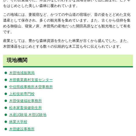
が、その言葉通りに、木曽川などのわずかな流域を除いて山に囲まれ、ヒノキ
をはじめとした美しい森林に覆われています。
この地域には、妻籠宿など、かつての中山道の宿場が、昔の姿をとどめた文化
遺産として保存され、多くの観光客を集めています。また、古くから信仰を集
める御嶽山、寝覚ノ床、木曽馬の産地だった開田高原なども観光地として有名
です。
産業としては、豊かな森林資源を生かした林業が古くから盛んでした。また、
木曽漆器をはじめとする数々の伝統的な木工芸も今に伝えられています。
現地機関
木曽地域振興局
木曽農業農村支援センター
中信県税事務所木曽事務所
上松技術専門校
木曽保健福祉事務所
松本家畜保健衛生所
水産試験場 木曽試験地
林業大学校
木曽建設事務所