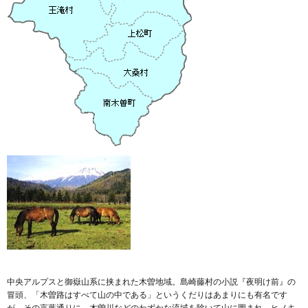
中央アルプスと御嶽山系に挟まれた木曽地域。島崎藤村の小説『夜明け前』の
冒頭、「木曽路はすべて山の中である」というくだりはあまりにも有名です