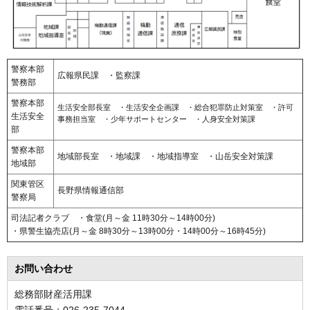
警察本部
広報県民課 ・監察課
警務部
警察本部
生活安全部長室 ・生活安全企画課 ・総合犯罪防止対策室 ・許可
生活安全
事務担当室 ・少年サポートセンター ・人身安全対策課
部
警察本部
地域部長室 ・地域課 ・地域指導室 ・山岳安全対策課
地域部
関東管区
長野県情報通信部
警察局
司法記者クラブ ・食堂(月～金 11時30分～14時00分)
・県警生協売店(月～金 8時30分～13時00分・14時00分～16時45分)
お問い合わせ
総務部財産活用課
電話番号：026-235-7044