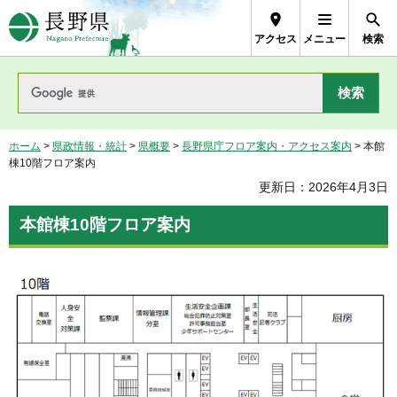
長野県Nagano Prefecture
アクセス
メニュー
検索
ホーム
>
県政情報・統計
>
県概要
>
長野県庁フロア案内・アクセス案内
> 本館
棟10階フロア案内
更新日：2026年4月3日
本館棟10階フロア案内