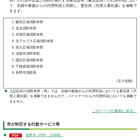
明）の代理申請及び消防が発行する罹災証明（被災証明）の代理申請におい
て、夫婦や家族からの代理申請と同様に、委任状（代理人選任届）を省略で
きます。
飯田広域消防本部
岳北消防本部
木曽広域消防本部
北アルプス広域消防本部
佐久広域消防本部
須坂市消防本部
諏訪広域消防本部
千曲坂城消防本部
長野市消防局
（五十音順）
上記以外の消防本部（局）では、夫婦や家族からの代理申請においても委任状（代
理人選任届）を省略できませんので、パートナーからの代理申請においても省略で
きません。
このページの最初に戻る。
市が対応する行政サービス等
長野市（PDF：276KB）