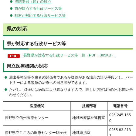
消防本部（局）の対応
市が対応する行政サービス等
町村が対応する行政サービス等
県の対応
県が対応する行政サービス等
長野県が対応する行政サービス等一覧（PDF：305KB）
県立医療機関の対応
届出受領証等を患者の関係者であるか疑義がある場合の証明手段とし、パー
トナーによる緊急の治療への同意等ができます。
ただし、取扱いは病院により異なりますので、詳しい内容は病院へお問い合
わせください。
医療機関
担当部署
電話番号
026-245-165
長野県立信州医療センター
地域医療福祉連携室
0
0265-83-318
長野県立こころの医療センター駒ヶ根
地域連携室
1