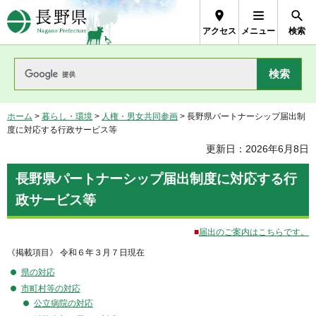
長野県Nagano Prefecture
アクセス
メニュー
検索
ホーム
>
暮らし・環境
>
人権・男女共同参画
> 長野県パートナーシップ届出制
度に対応する行政サービス等
更新日：2026年6月8日
長野県パートナーシップ届出制度に対応する行
政サービス等
■
届出のご案内はこちらです。
《掲載項目》
令和６年３月７日現在
県の対応
市町村等の対応
公立病院の対応