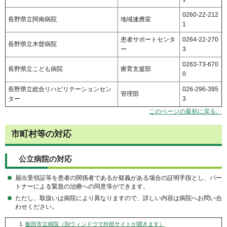
0260-22-212
長野県立阿南病院
地域連携室
1
患者サポートセンタ
0264-22-270
長野県立木曽病院
ー
3
0263-73-670
長野県立こども病院
療育支援部
0
長野県立総合リハビリテーションセン
026-296-395
管理部
ター
3
このページの最初に戻る。
市町村等の対応
公立病院の対応
届出受領証等を患者の関係者であるか疑義がある場合の証明手段とし、パー
トナーによる緊急の治療への同意等ができます。
ただし、取扱いは病院により異なりますので、詳しい内容は病院へお問い合
わせください。
飯田市立病院（別ウィンドウで外部サイトが開きます）