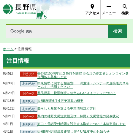
長野県Nagano Prefecture
アクセス
メニュー
検索
ホーム
> 注目情報
注目情報
8月5日
長野県150周年記念祭典を開催 各会場の参加者とオンライン参
加団体を募集します
6月30日
中東情勢に関する相談窓口（潤滑油・シンナーの直接販売スキ
ームをご活用ください）
6月29日
県民提案・投票制度～信州みらいスイッチ～について
6月18日
令和8年度6月補正予算案の概要
6月12日
暮らしと産業を支える中東情勢対応方針
5月21日
県内の林野火災注意報及び（林野）火災警報の発令状況
4月1日
窓口・電話受付時間を設定する取組について本格実施します
4月1日
令和8年4月組織改正等に伴うURL変更のお知らせ