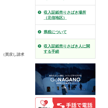
収入証紙売りさばき場所
（北信地区）
県税について
収入証紙売りさばき人に関
する手続
。（買戻し請求