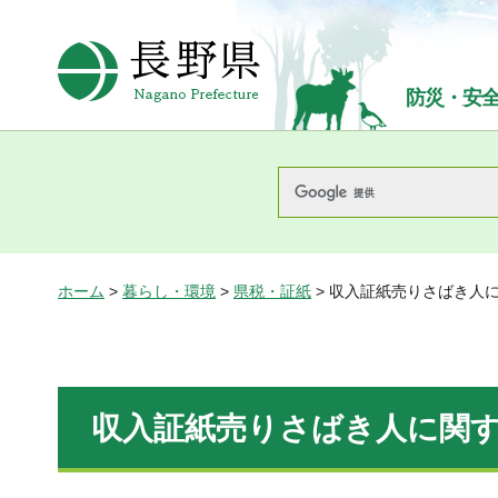
長野県Nagano Prefecture
防災・安
ホーム
>
暮らし・環境
>
県税・証紙
> 収入証紙売りさばき人
収入証紙売りさばき人に関